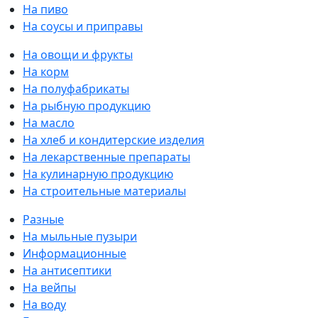
На пиво
На соусы и приправы
На овощи и фрукты
На корм
На полуфабрикаты
На рыбную продукцию
На масло
На хлеб и кондитерские изделия
На лекарственные препараты
На кулинарную продукцию
На строительные материалы
Разные
На мыльные пузыри
Информационные
На антисептики
На вейпы
На воду