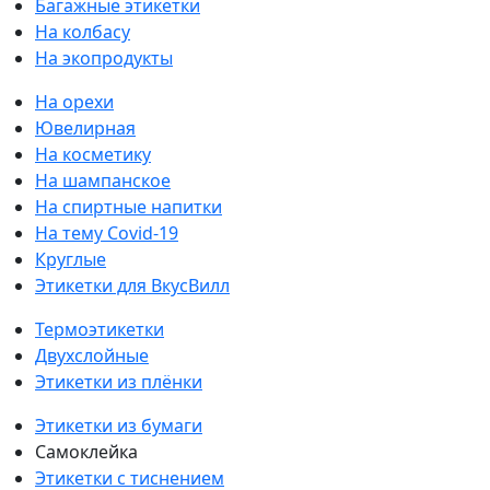
Багажные этикетки
На колбасу
На экопродукты
На орехи
Ювелирная
На косметику
На шампанское
На спиртные напитки
На тему Covid-19
Круглые
Этикетки для ВкусВилл
Термоэтикетки
Двухслойные
Этикетки из плёнки
Этикетки из бумаги
Самоклейка
Этикетки с тиснением