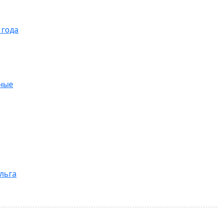
 года
ные
ольга