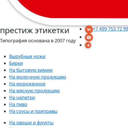
престиж этикетки
+7 499 753 72 9
Типография основана в 2007 году
Вырубные ножи
Бирки
На бытовую химию
На молочную продукцию
На мороженное
На мясную продукцию
На напитки
На пиво
На соусы и приправы
На овощи и фрукты