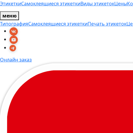
Этикетки
Самоклеящиеся этикетки
Виды этикеток
Цены
Ко
меню
Типография
Самоклеящиеся этикетки
Печать этикеток
Це
Онлайн заказ