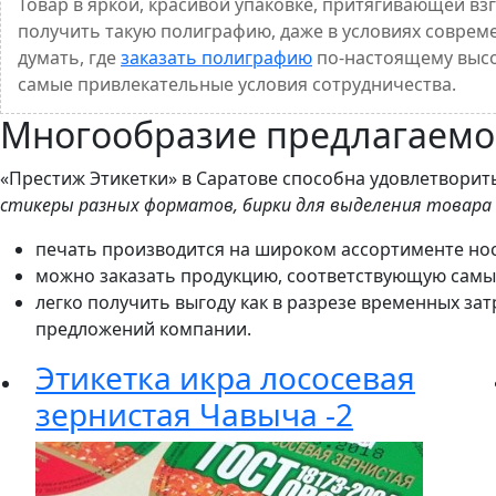
Товар в яркой, красивой упаковке, притягивающей в
получить такую полиграфию, даже в условиях соврем
думать, где
заказать полиграфию
по-настоящему высо
самые привлекательные условия сотрудничества.
Многообразие предлагаемо
«Престиж Этикетки» в Саратове способна удовлетворит
стикеры разных форматов, бирки для выделения товара н
печать производится на широком ассортименте нос
можно заказать продукцию, соответствующую самы
легко получить выгоду как в разрезе временных за
предложений компании.
Этикетка икра лососевая
зернистая Чавыча -2