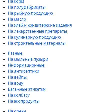
На корм
На полуфабрикаты
На рыбную продукцию
На масло
На хлеб и кондитерские изделия
На лекарственные препараты
На кулинарную продукцию
На строительные материалы
Разные
На мыльные пузыри
Информационные
На антисептики
На вейпы
На воду
Багажные этикетки
На колбасу
На экопродукты
На орехи