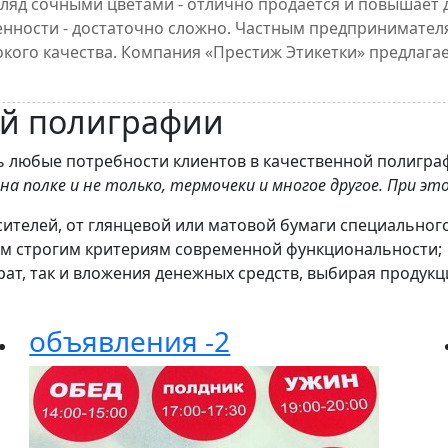
згляд сочными цветами - отлично продается и повышает
енности - достаточно сложно. Частным предпринимател
кого качества. Компания «Престиж Этикетки» предлагае
й полиграфии
ь любые потребности клиентов в качественной полигра
а полке и не только, термочеки и многое другое. При эт
ителей, от глянцевой или матовой бумаги специального
м строгим критериям современной функциональности;
трат, так и вложения денежных средств, выбирая проду
объявления -2