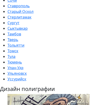
Сочи
Ставрополь
Старый Оскол
Стерлитамак
Сургут
Сыктывкар
Тамбов
Тверь
Тольятти
Томск
Тула
Тюмень
Улан-Удэ
Ульяновск
Уссурийск
Дизайн полиграфии