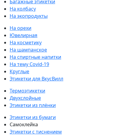
Багажные этикетки
На колбасу
На экопродукты
На орехи
Ювелирная
На косметику
На шампанское
На спиртные напитки
На тему Covid-19
Круглые
Этикетки для ВкусВилл
Термоэтикетки
Двухслойные
Этикетки из плёнки
Этикетки из бумаги
Самоклейка
Этикетки с тиснением