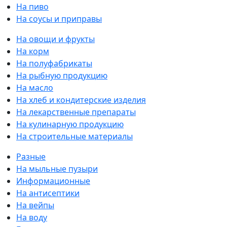
На пиво
На соусы и приправы
На овощи и фрукты
На корм
На полуфабрикаты
На рыбную продукцию
На масло
На хлеб и кондитерские изделия
На лекарственные препараты
На кулинарную продукцию
На строительные материалы
Разные
На мыльные пузыри
Информационные
На антисептики
На вейпы
На воду