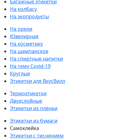
Багажные этикетки
На колбасу
На экопродукты
На орехи
Ювелирная
На косметику
На шампанское
На спиртные напитки
На тему Covid-19
Круглые
Этикетки для ВкусВилл
Термоэтикетки
Двухслойные
Этикетки из плёнки
Этикетки из бумаги
Самоклейка
Этикетки с тиснением