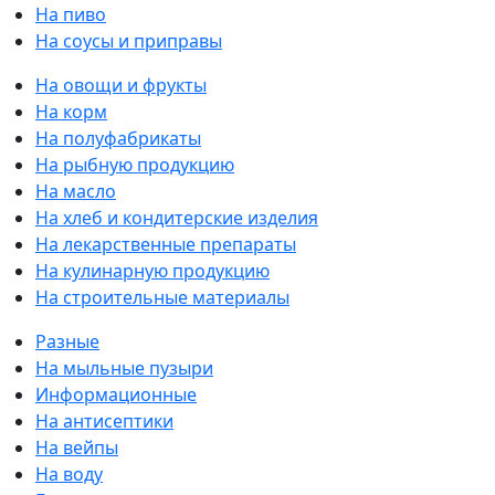
На пиво
На соусы и приправы
На овощи и фрукты
На корм
На полуфабрикаты
На рыбную продукцию
На масло
На хлеб и кондитерские изделия
На лекарственные препараты
На кулинарную продукцию
На строительные материалы
Разные
На мыльные пузыри
Информационные
На антисептики
На вейпы
На воду