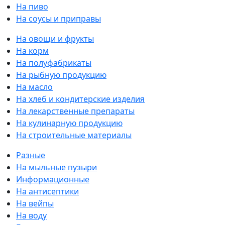
На пиво
На соусы и приправы
На овощи и фрукты
На корм
На полуфабрикаты
На рыбную продукцию
На масло
На хлеб и кондитерские изделия
На лекарственные препараты
На кулинарную продукцию
На строительные материалы
Разные
На мыльные пузыри
Информационные
На антисептики
На вейпы
На воду