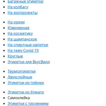
Багажные этикетки
На колбасу
На экопродукты
На орехи
Ювелирная
На косметику
На шампанское
На спиртные напитки
На тему Covid-19
Круглые
Этикетки для ВкусВилл
Термоэтикетки
Двухслойные
Этикетки из плёнки
Этикетки из бумаги
Самоклейка
Этикетки с тиснением