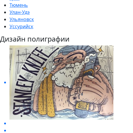
Тюмень
Улан-Удэ
Ульяновск
Уссурийск
Дизайн полиграфии