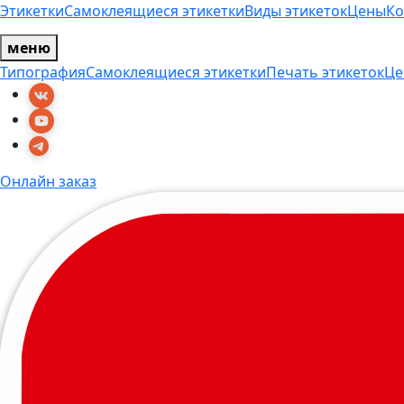
Этикетки
Самоклеящиеся этикетки
Виды этикеток
Цены
Ко
меню
Типография
Самоклеящиеся этикетки
Печать этикеток
Це
Онлайн заказ