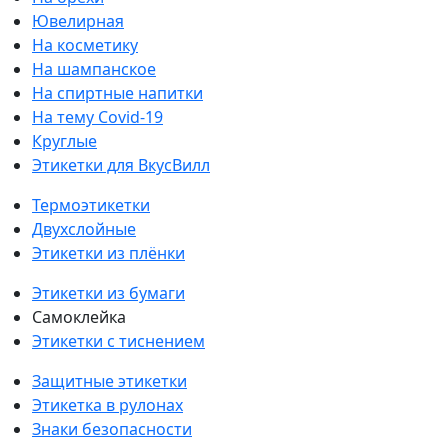
Ювелирная
На косметику
На шампанское
На спиртные напитки
На тему Covid-19
Круглые
Этикетки для ВкусВилл
Термоэтикетки
Двухслойные
Этикетки из плёнки
Этикетки из бумаги
Самоклейка
Этикетки с тиснением
Защитные этикетки
Этикетка в рулонах
Знаки безопасности