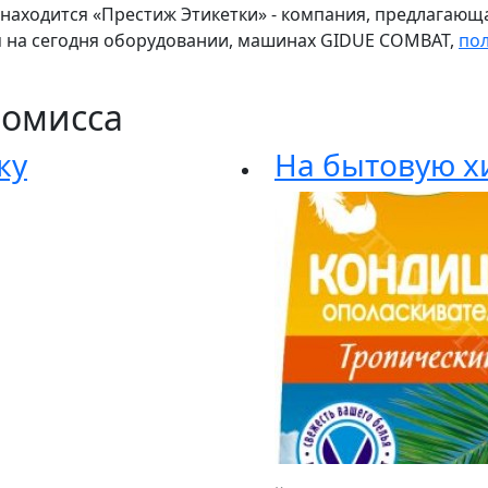
е находится «Престиж Этикетки» - компания, предлага
 на сегодня оборудовании, машинах GIDUE COMBAT,
по
ромисса
ку
На бытовую х