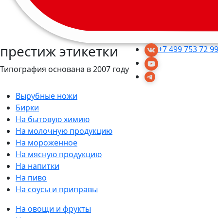
престиж этикетки
+7 499 753 72 9
Типография основана в 2007 году
Вырубные ножи
Бирки
На бытовую химию
На молочную продукцию
На мороженное
На мясную продукцию
На напитки
На пиво
На соусы и приправы
На овощи и фрукты