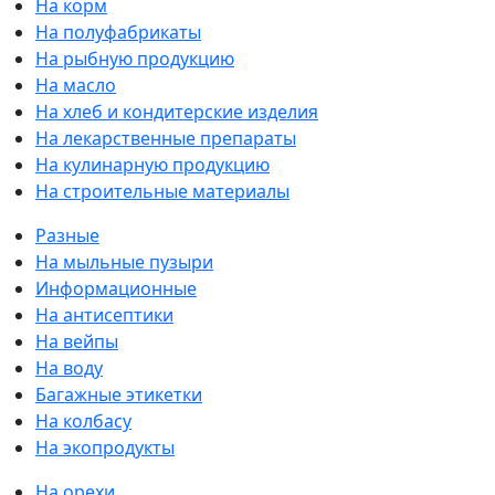
На корм
На полуфабрикаты
На рыбную продукцию
На масло
На хлеб и кондитерские изделия
На лекарственные препараты
На кулинарную продукцию
На строительные материалы
Разные
На мыльные пузыри
Информационные
На антисептики
На вейпы
На воду
Багажные этикетки
На колбасу
На экопродукты
На орехи