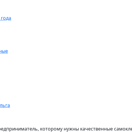
 года
ные
ольга
редприниматель, которому нужны качественные самокле