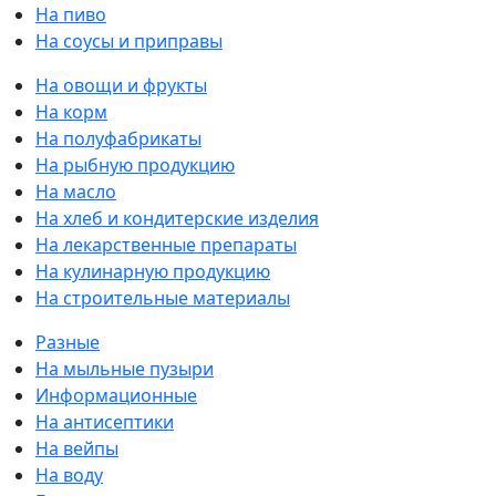
На пиво
На соусы и приправы
На овощи и фрукты
На корм
На полуфабрикаты
На рыбную продукцию
На масло
На хлеб и кондитерские изделия
На лекарственные препараты
На кулинарную продукцию
На строительные материалы
Разные
На мыльные пузыри
Информационные
На антисептики
На вейпы
На воду