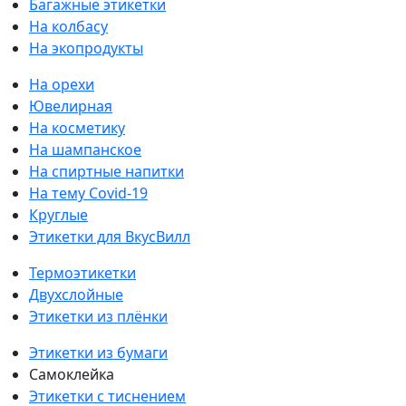
Багажные этикетки
На колбасу
На экопродукты
На орехи
Ювелирная
На косметику
На шампанское
На спиртные напитки
На тему Covid-19
Круглые
Этикетки для ВкусВилл
Термоэтикетки
Двухслойные
Этикетки из плёнки
Этикетки из бумаги
Самоклейка
Этикетки с тиснением