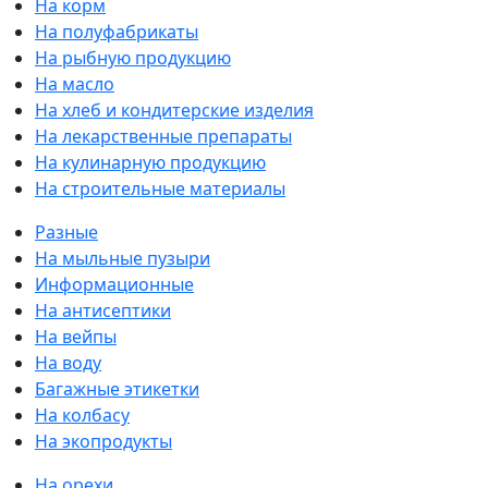
На корм
На полуфабрикаты
На рыбную продукцию
На масло
На хлеб и кондитерские изделия
На лекарственные препараты
На кулинарную продукцию
На строительные материалы
Разные
На мыльные пузыри
Информационные
На антисептики
На вейпы
На воду
Багажные этикетки
На колбасу
На экопродукты
На орехи