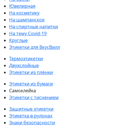
Ювелирная
На косметику
На шампанское
На спиртные напитки
На тему Covid-19
Круглые
Этикетки для ВкусВилл
Термоэтикетки
Двухслойные
Этикетки из плёнки
Этикетки из бумаги
Самоклейка
Этикетки с тиснением
Защитные этикетки
Этикетка в рулонах
Знаки безопасности