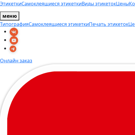
Этикетки
Самоклеящиеся этикетки
Виды этикеток
Цены
Ко
меню
Типография
Самоклеящиеся этикетки
Печать этикеток
Це
Онлайн заказ