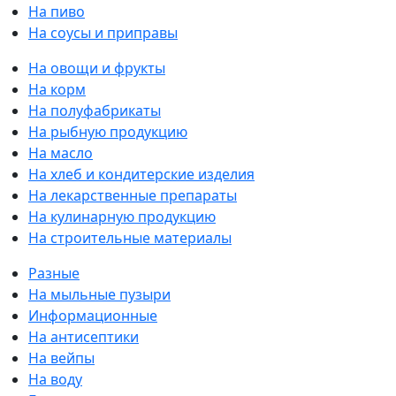
На пиво
На соусы и приправы
На овощи и фрукты
На корм
На полуфабрикаты
На рыбную продукцию
На масло
На хлеб и кондитерские изделия
На лекарственные препараты
На кулинарную продукцию
На строительные материалы
Разные
На мыльные пузыри
Информационные
На антисептики
На вейпы
На воду