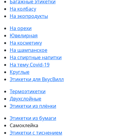
Багажные этикетки
На колбасу
На экопродукты
На орехи
Ювелирная
На косметику
На шампанское
На спиртные напитки
На тему Covid-19
Круглые
Этикетки для ВкусВилл
Термоэтикетки
Двухслойные
Этикетки из плёнки
Этикетки из бумаги
Самоклейка
Этикетки с тиснением