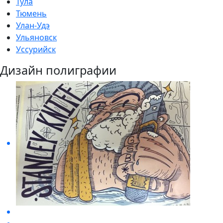
Тула
Тюмень
Улан-Удэ
Ульяновск
Уссурийск
Дизайн полиграфии