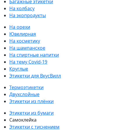
Багажные этикетки
На колбасу
На экопродукты
На орехи
Ювелирная
На косметику
На шампанское
На спиртные напитки
На тему Covid-19
Круглые
Этикетки для ВкусВилл
Термоэтикетки
Двухслойные
Этикетки из плёнки
Этикетки из бумаги
Самоклейка
Этикетки с тиснением