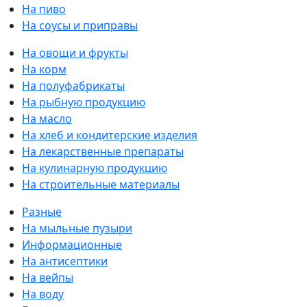
На пиво
На соусы и приправы
На овощи и фрукты
На корм
На полуфабрикаты
На рыбную продукцию
На масло
На хлеб и кондитерские изделия
На лекарственные препараты
На кулинарную продукцию
На строительные материалы
Разные
На мыльные пузыри
Информационные
На антисептики
На вейпы
На воду