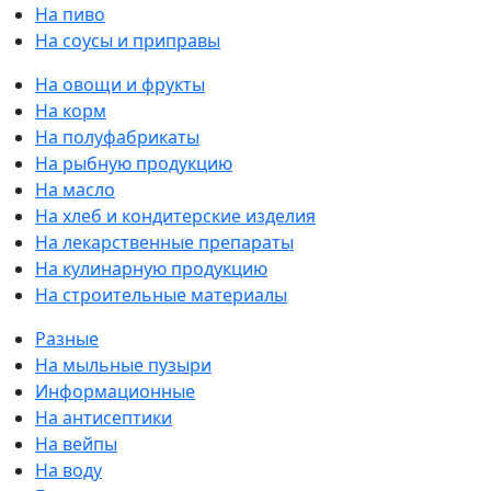
На пиво
На соусы и приправы
На овощи и фрукты
На корм
На полуфабрикаты
На рыбную продукцию
На масло
На хлеб и кондитерские изделия
На лекарственные препараты
На кулинарную продукцию
На строительные материалы
Разные
На мыльные пузыри
Информационные
На антисептики
На вейпы
На воду