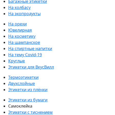
Багажные этикетки
На колбасу
На экопродукты
На орехи
Ювелирная
На косметику
На шампанское
На спиртные напитки
На тему Covid-19
Круглые
Этикетки для ВкусВилл
Термоэтикетки
Двухслойные
Этикетки из плёнки
Этикетки из бумаги
Самоклейка
Этикетки с тиснением