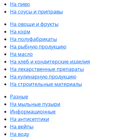
На пиво
На соусы и приправы
На овощи и фрукты
На корм
На полуфабрикаты
На рыбную продукцию
На масло
На хлеб и кондитерские изделия
На лекарственные препараты
На кулинарную продукцию
На строительные материалы
Разные
На мыльные пузыри
Информационные
На антисептики
На вейпы
На воду