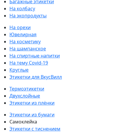
Багажные этикетки
На колбасу
На экопродукты
На орехи
Ювелирная
На косметику
На шампанское
На спиртные напитки
На тему Covid-19
Круглые
Этикетки для ВкусВилл
Термоэтикетки
Двухслойные
Этикетки из плёнки
Этикетки из бумаги
Самоклейка
Этикетки с тиснением