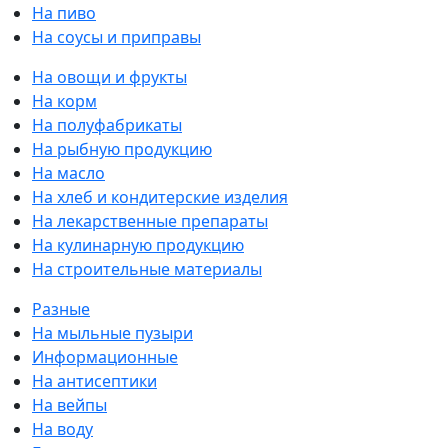
На пиво
На соусы и приправы
На овощи и фрукты
На корм
На полуфабрикаты
На рыбную продукцию
На масло
На хлеб и кондитерские изделия
На лекарственные препараты
На кулинарную продукцию
На строительные материалы
Разные
На мыльные пузыри
Информационные
На антисептики
На вейпы
На воду