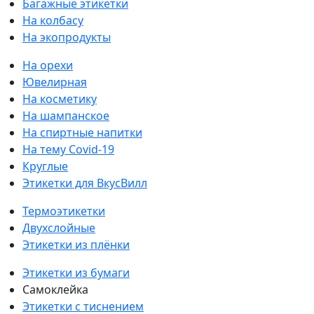
Багажные этикетки
На колбасу
На экопродукты
На орехи
Ювелирная
На косметику
На шампанское
На спиртные напитки
На тему Covid-19
Круглые
Этикетки для ВкусВилл
Термоэтикетки
Двухслойные
Этикетки из плёнки
Этикетки из бумаги
Самоклейка
Этикетки с тиснением