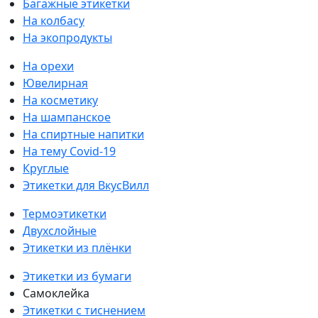
Багажные этикетки
На колбасу
На экопродукты
На орехи
Ювелирная
На косметику
На шампанское
На спиртные напитки
На тему Covid-19
Круглые
Этикетки для ВкусВилл
Термоэтикетки
Двухслойные
Этикетки из плёнки
Этикетки из бумаги
Самоклейка
Этикетки с тиснением