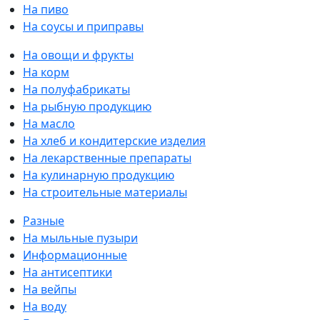
На пиво
На соусы и приправы
На овощи и фрукты
На корм
На полуфабрикаты
На рыбную продукцию
На масло
На хлеб и кондитерские изделия
На лекарственные препараты
На кулинарную продукцию
На строительные материалы
Разные
На мыльные пузыри
Информационные
На антисептики
На вейпы
На воду