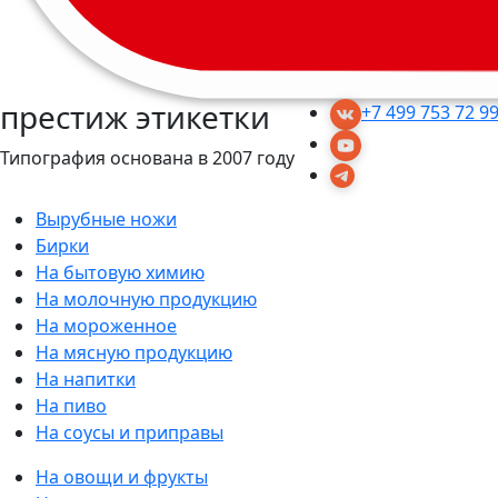
престиж этикетки
+7 499 753 72 9
Типография основана в 2007 году
Вырубные ножи
Бирки
На бытовую химию
На молочную продукцию
На мороженное
На мясную продукцию
На напитки
На пиво
На соусы и приправы
На овощи и фрукты