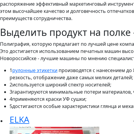
распоряжение эффективный маркетинговый инструмент - 
этом высочайшее качество и долговечность отпечатков
преимуществ сотрудничества.
Выделить продукт на полке 
Полиграфия, которую предлагает по лучшей цене компа
Это достигается использованием печатных машин высо
Новороссийске - лучшие машины по мнению специалист
1
рулонные этикетки
производятся с нанесением до 
резкость, отображение даже самых мелких деталей;
2
используется широкий спектр носителей;
3
гарантируются минимальные потери материалов, ч
4
применяются краски УФ сушки;
5
достигаются особые характеристики глянца и мех
ELKA