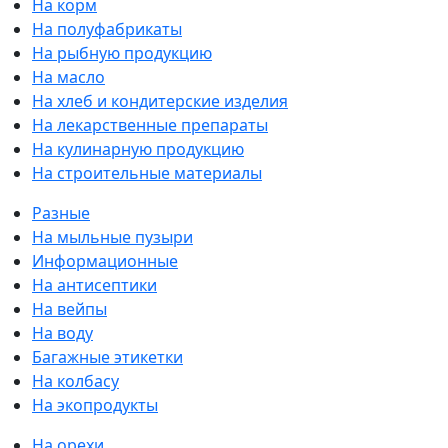
На корм
На полуфабрикаты
На рыбную продукцию
На масло
На хлеб и кондитерские изделия
На лекарственные препараты
На кулинарную продукцию
На строительные материалы
Разные
На мыльные пузыри
Информационные
На антисептики
На вейпы
На воду
Багажные этикетки
На колбасу
На экопродукты
На орехи