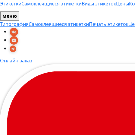
Этикетки
Самоклеящиеся этикетки
Виды этикеток
Цены
Ко
меню
Типография
Самоклеящиеся этикетки
Печать этикеток
Це
Онлайн заказ