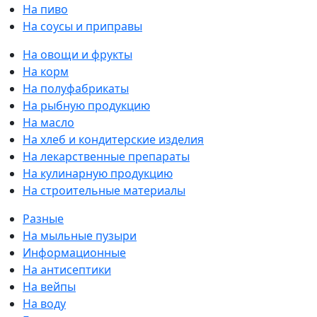
На пиво
На соусы и приправы
На овощи и фрукты
На корм
На полуфабрикаты
На рыбную продукцию
На масло
На хлеб и кондитерские изделия
На лекарственные препараты
На кулинарную продукцию
На строительные материалы
Разные
На мыльные пузыри
Информационные
На антисептики
На вейпы
На воду