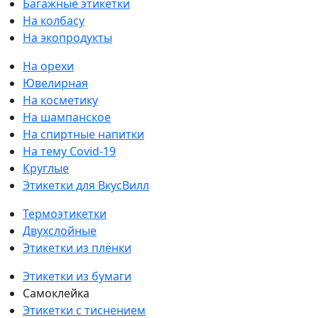
Багажные этикетки
На колбасу
На экопродукты
На орехи
Ювелирная
На косметику
На шампанское
На спиртные напитки
На тему Covid-19
Круглые
Этикетки для ВкусВилл
Термоэтикетки
Двухслойные
Этикетки из плёнки
Этикетки из бумаги
Самоклейка
Этикетки с тиснением